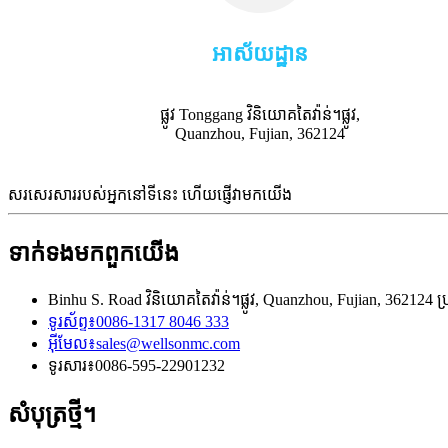
អាស័យដ្ឋាន
ផ្លូវ Tonggang វិនិយោគតៃវ៉ាន់។ផ្លូវ,
Quanzhou, Fujian, 362124
សរសេរសាររបស់អ្នកនៅទីនេះ ហើយផ្ញើវាមកយើង
ទាក់ទង​មក​ពួក​យើង
Binhu S. Road វិនិយោគតៃវ៉ាន់។ផ្លូវ, Quanzhou, Fujian, 362124 
ទូរស័ព្ទ៖
0086-1317 8046 333
អ៊ីមែល៖
sales@wellsonmc.com
ទូរសារ៖
0086-595-22901232
សំបុត្រថ្មី។