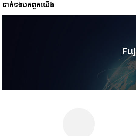
ទាក់ទង​មក​ពួក​យើង
Fu