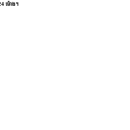
24 ម៉ោង។