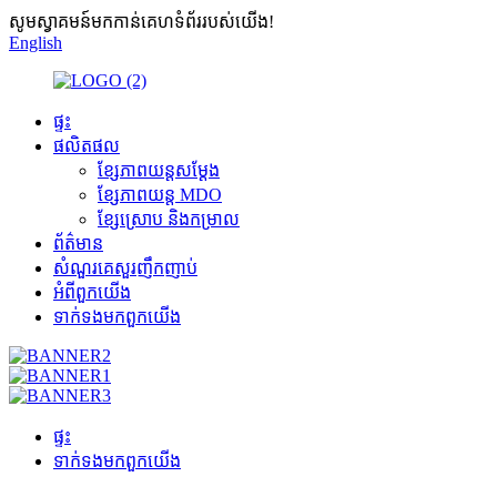
សូមស្វាគមន៍មកកាន់គេហទំព័ររបស់យើង!
English
ផ្ទះ
ផលិតផល
ខ្សែភាពយន្ដសម្ដែង
ខ្សែភាពយន្ត MDO
ខ្សែស្រោប និងកម្រាល
ព័ត៌មាន
សំណួរគេសួរញឹកញាប់
អំពី​ពួក​យើង
ទាក់ទង​មក​ពួក​យើង
ផ្ទះ
ទាក់ទង​មក​ពួក​យើង