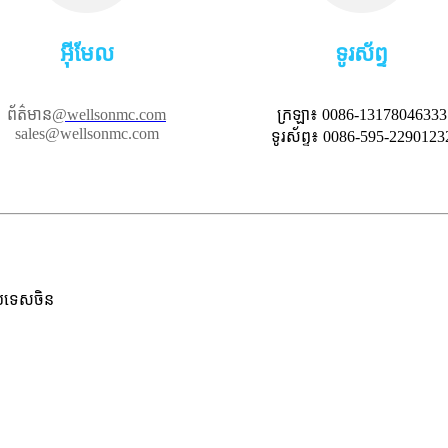
អ៊ីមែល
ទូរស័ព្ទ
ព័ត៌មាន
@wellsonmc.com
ក្រឡា៖ 0086-13178046333
sales@wellsonmc.com
ទូរស័ព្ទ៖ 0086-595-2290123
ប្រទេសចិន