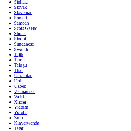
Sinhala
Slovak
Slovenian
Somali
Samoan
Scots Gaelic
Shona
Sindhi
Sundanese
Swahili
Tajik
Tamil
Telugu
Thai
Ukrainian
Urdu
Uzbek
Vietnamese
Welsh
Xhosa
Yiddish
Yoruba
Zulu
Kinyarwanda
Tatar