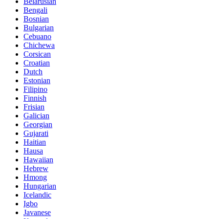
Belarusian
Bengali
Bosnian
Bulgarian
Cebuano
Chichewa
Corsican
Croatian
Dutch
Estonian
Filipino
Finnish
Frisian
Galician
Georgian
Gujarati
Haitian
Hausa
Hawaiian
Hebrew
Hmong
Hungarian
Icelandic
Igbo
Javanese