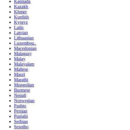
Kannada
Kazakh
Khmer
Kurdish
Kyrgyz
Latin
Latvian
Lithuanian
Luxembou..
Macedonian
Malagasy
Malay
Malayalam
Maltese
Maori
Marathi
Mongolian
Burmese
Nepali
Norwegian
Pashto
Persian
Punjabi
Serbian
Sesotho