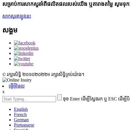
សម្រាប់ការសាកសួរអំពីផលិតផលរបស់យើង ឬតារាងតម្លៃ សូមទុក
សាកសួរឥឡូវនេះ
សង្គម
© រក្សាសិទ្ធិ ២០១០២០២២៖ រក្សាសិទ្ធិគ្រប់យ៉ាង។
ផ្ញើអ៊ីមែល
x
ចុច Enter ដើម្បីស្វែងរក ឬ ESC ដើម្បីប
English
French
German
Portuguese