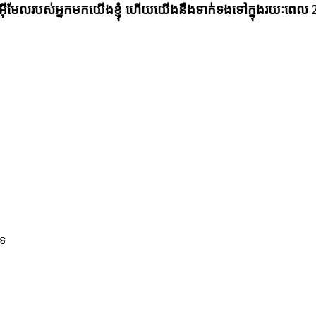
អ៊ីមែលរបស់អ្នកមកយើងខ្ញុំ ហើយយើងនឹងទាក់ទងទៅក្នុងរយៈពេល 
ិទ