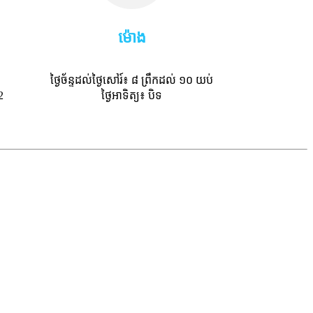
ម៉ោង
ថ្ងៃច័ន្ទដល់ថ្ងៃសៅរ៍៖ ៨ ព្រឹកដល់ ១០ យប់
2
ថ្ងៃអាទិត្យ៖ បិទ