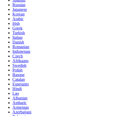
Spanish
Russian
Japanese
Korean
Arabic
Irish
Greek
Turkish
Italian
Danish
Romanian
Indonesian
Czech
Afrikaans
Swedish
Polish
Basque
Catalan
Esperanto
Hindi
Lao
Albanian
Amharic
Armenian
Azerbaijani